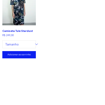
Camiseta Tule Stardust
Preço
R$ 249,00
Adicionar ao carrinho