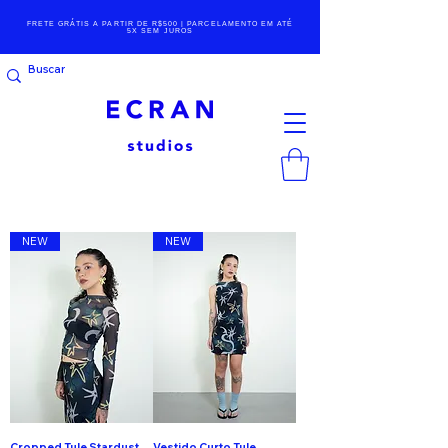
FRETE GRÁTIS A PARTIR DE R$500 | PARCELAMENTO EM ATÉ
5X SEM JUROS
NEW
NEW
Cropped Tule Stardust
Vestido Curto Tule