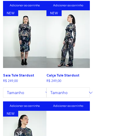
Adicionar ao carrinho
Adicionar ao carrinho
NEW
NEW
Saia Tule Stardust
Calça Tule Stardust
Preço
Preço
R$ 249,00
R$ 249,00
Adicionar ao carrinho
Adicionar ao carrinho
NEW