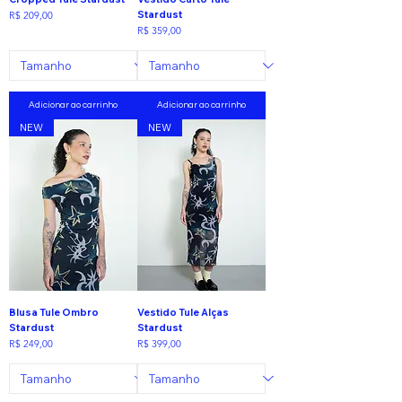
Stardust
Preço
R$ 209,00
Preço
R$ 359,00
Adicionar ao carrinho
Adicionar ao carrinho
NEW
NEW
Blusa Tule Ombro
Vestido Tule Alças
Stardust
Stardust
Preço
Preço
R$ 249,00
R$ 399,00