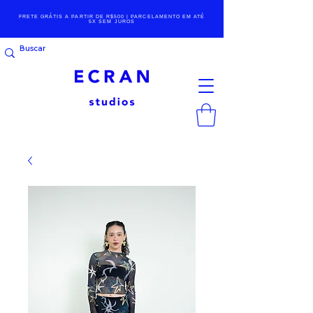
FRETE GRÁTIS A PARTIR DE R$500 | PARCELAMENTO EM ATÉ
5X SEM JUROS