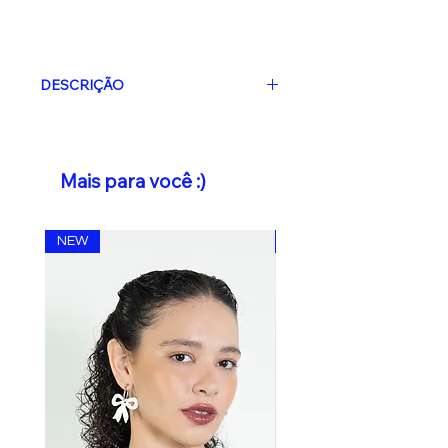
DESCRIÇÃO
Atenção: Este produto é artesanal
e
produzido após a compra
. O
prazo de produção é de
até 3 dias
Mais para você :)
úteis.
Estes dias
não estão
incluídos
no prazo do frete
escolhido.
NEW
NEW
Design autoral, produzido de forma
artesanal, e em pequena escala
Materiais:
Acrílico com metais em
inox hipoalergênico.
Medidas aproximadas:
5.5cm x 9cm
/ () - 4cm x 7cm / ()