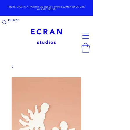
FRETE GRÁTIS A PARTIR DE R$500 | PARCELAMENTO EM ATÉ
5X SEM JUROS