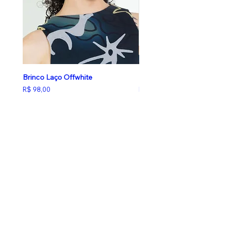
Brinco Laço Offwhite
Brinco Laço Butter Yellow
Preço
Preço
R$ 98,00
R$ 98,00