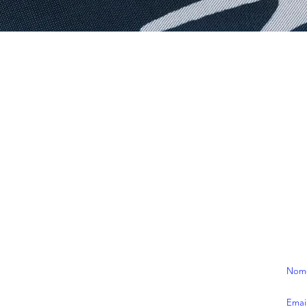
Visualização rápida
CONTATOS
ASS
/ecranstudios
Rece
contato@ecranstudios.com
prom
de as
**pr
:)