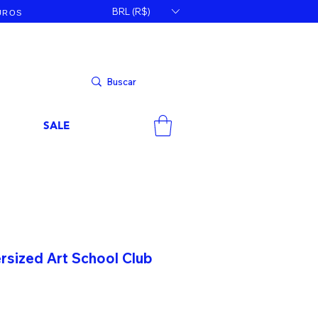
BRL (R$)
JUROS
SALE
sized Art School Club