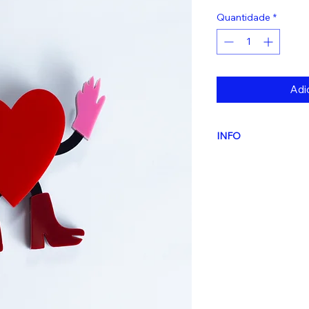
Quantidade
*
Adic
INFO
Atenção: Este produ
a compra
. O prazo 
úteis.
Estes dias
não
do frete escolhido.
Design autoral, pro
pequena escala.
Materiais:
Acrílico c
Medidas aproximad