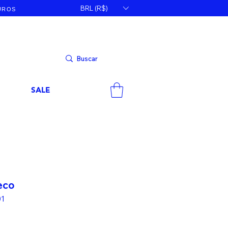
BRL (R$)
JUROS
SALE
eco
1