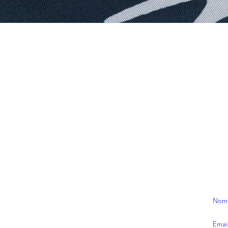
Visualização rápida
CONTATOS
ASS
/ecranstudios
Rece
contato@ecranstudios.com
prom
de as
**pr
:)