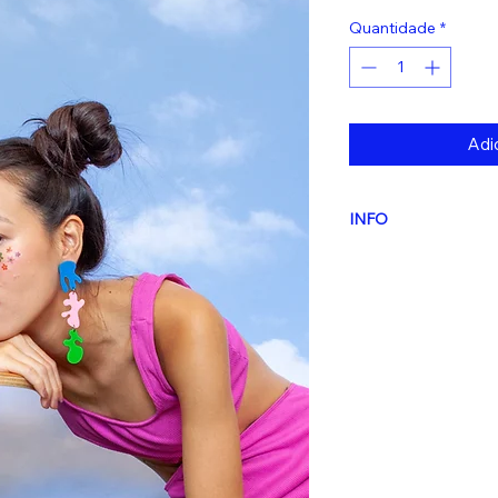
Quantidade
*
Adic
INFO
Atenção: Este produ
a compra
. O prazo 
úteis.
Estes dias
não
do frete escolhido.
Design autoral, pro
pequena escala
Materiais:
Acrílico 
hipoalergênico.
Medidas aproximad
- 3.5cm x 5cm / (5 