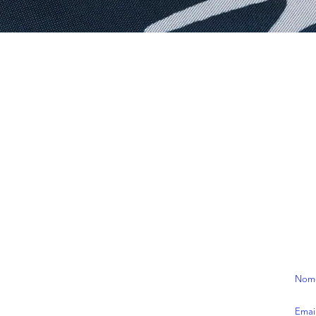
Visualização rápida
CONTATOS
ASS
/ecranstudios
Rece
contato@ecranstudios.com
prom
de as
**pr
:)