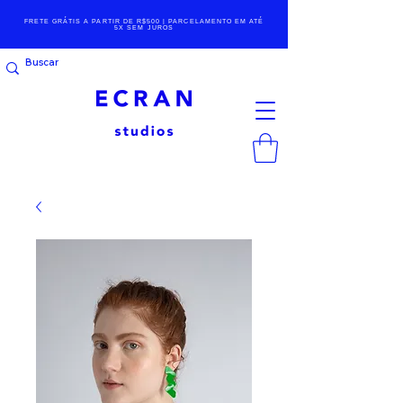
FRETE GRÁTIS A PARTIR DE R$500 | PARCELAMENTO EM ATÉ
5X SEM JUROS