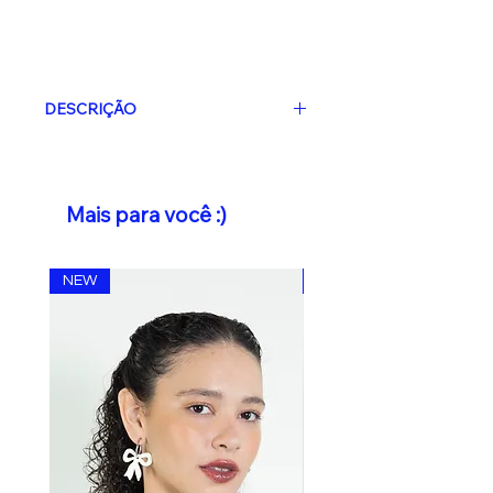
DESCRIÇÃO
Atenção: Este produto é artesanal
e
produzido após a compra
. O
prazo de produção é de
até 3 dias
Mais para você :)
úteis.
Estes dias
não estão
incluídos
no prazo do frete
escolhido.
NEW
NEW
Design autoral, produzido de forma
artesanal, e em pequena escala
Materiais:
Acrílico com metais em
inox hipoalergênico.
Medidas aproximadas:
2.5cm x
5.5cm / (3 gramas)
*Brinco assimétrico em acrílico