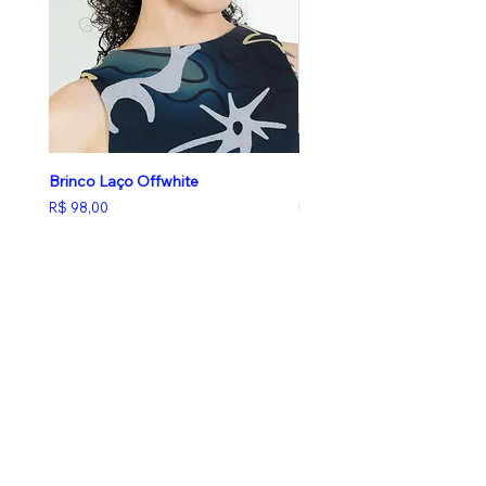
Brinco Laço Offwhite
Brinco Laço Butter Yellow
Preço
Preço
R$ 98,00
R$ 98,00