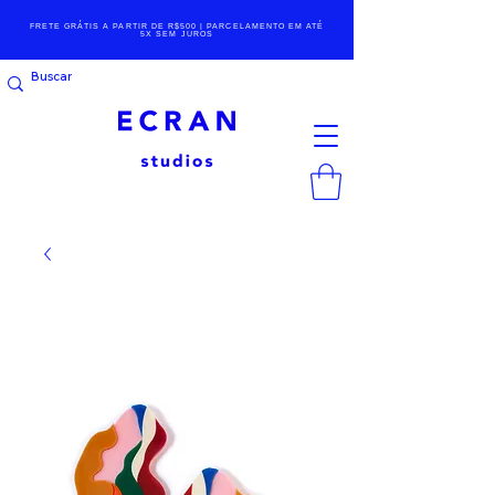
FRETE GRÁTIS A PARTIR DE R$500 | PARCELAMENTO EM ATÉ
5X SEM JUROS