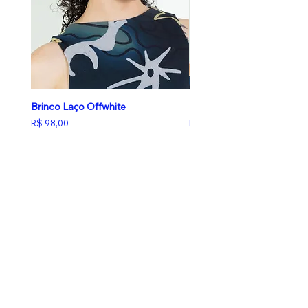
Brinco Laço Offwhite
Brinco Laço Butter Yellow
Preço
Preço
R$ 98,00
R$ 98,00