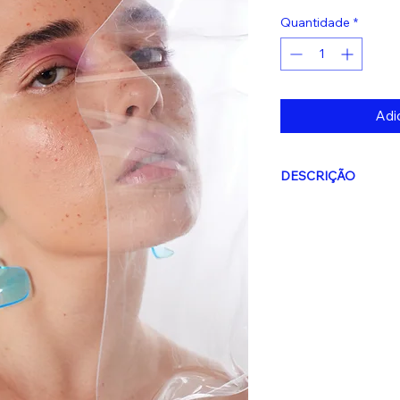
Quantidade
*
Adic
DESCRIÇÃO
Atenção: Este produ
a compra
. O prazo 
úteis.
Estes dias
não
do frete escolhido.
Design autoral, pro
pequena escala
Materiais:
Acrílico 
hipoalergênico.
Medidas aproximad