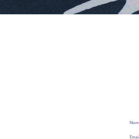
Visualização rápida
CONTATOS
ASS
/ecranstudios
Rece
contato@ecranstudios.com
prom
de as
**pr
:)