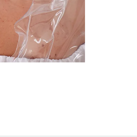
*Brinco em acrílico
único, podendo pos
relação ao modelo d