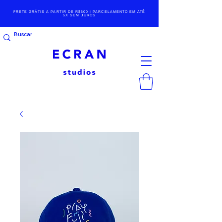
FRETE GRÁTIS A PARTIR DE R$500 | PARCELAMENTO EM ATÉ
5X SEM JUROS