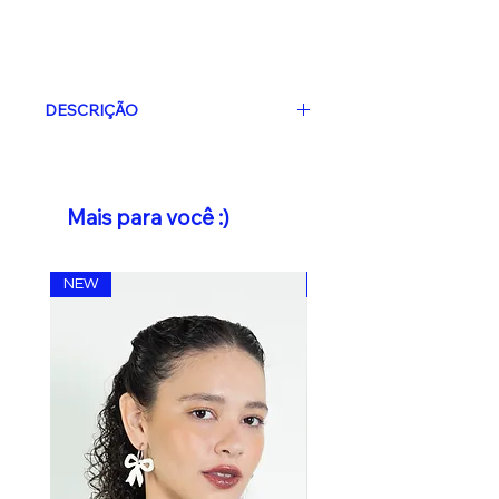
DESCRIÇÃO
Boné modelo Dad Hat 6 painéis em
sarja azul royal, bordado na frente e
na lateral traseira, ajuste com
Mais para você :)
regulador de metal.
100% algodão.
NEW
NEW