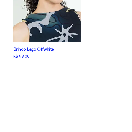
Brinco Laço Offwhite
Brinco Laço Butter Yellow
Preço
Preço
R$ 98,00
R$ 98,00